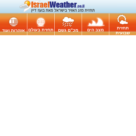
תחזית
מצב הים
תחזית בעולם
מכ"ם גשם
אזהרות ועוד
שבועית