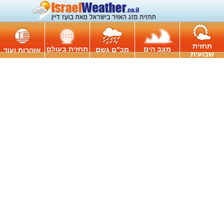
תחזית
מצב הים
תחזית בעולם
מכ"ם גשם
אזהרות ועוד
שבועית