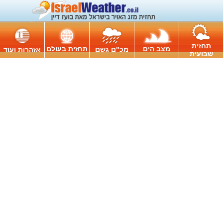
תחזית
מצב הים
תחזית בעולם
מכ"ם גשם
אזהרות ועוד
שבועית