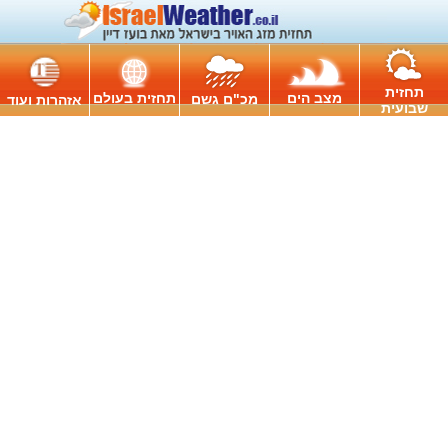
תחזית
מצב הים
תחזית בעולם
מכ"ם גשם
אזהרות ועוד
שבועית