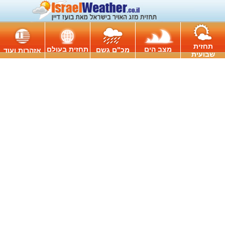
תחזית
מצב הים
תחזית בעולם
מכ"ם גשם
אזהרות ועוד
שבועית