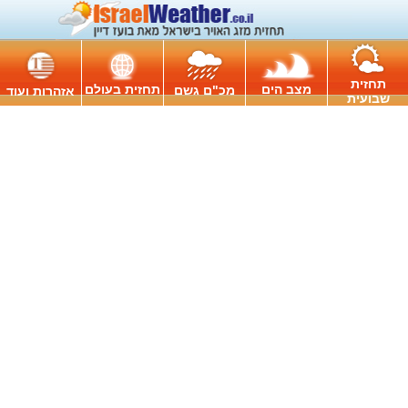
תחזית
מצב הים
תחזית בעולם
מכ"ם גשם
אזהרות ועוד
שבועית