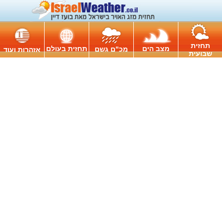
תחזית
מצב הים
תחזית בעולם
מכ"ם גשם
אזהרות ועוד
שבועית